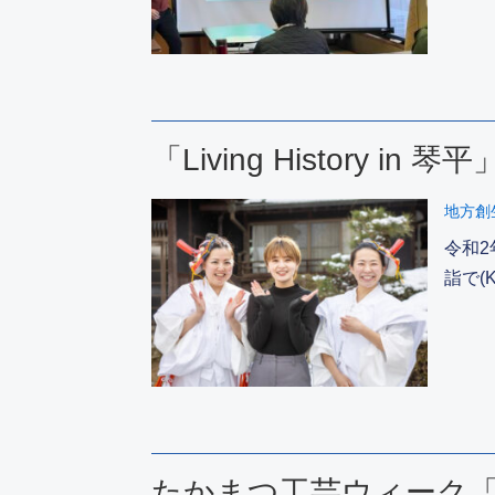
「Living Histor
地方創
令和2
詣で(
たかまつ工芸ウィーク