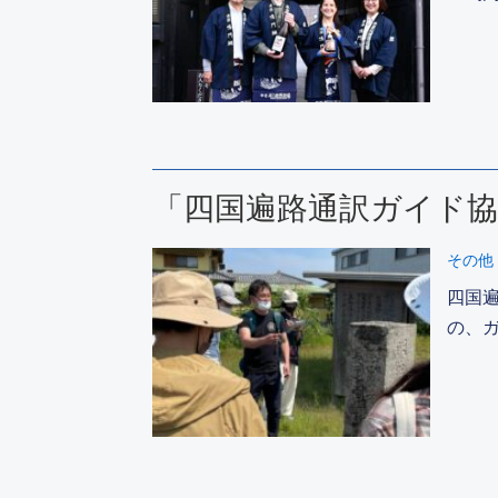
「四国遍路通訳ガイド協
その他
四国
の、