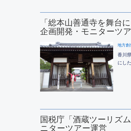
「総本山善通寺を舞台
企画開発・モニターツ
地方創
香川
にし
国税庁「酒蔵ツーリズ
ニターツアー運営