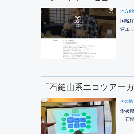
地方創
国税
連エ
「石鎚山系エコツアー
その他
愛媛
「石