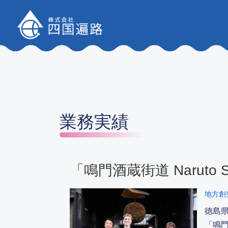
コンテンツへスキップ
業務実績
「鳴門酒蔵街道 Naruto 
地方創
徳島
「鳴門