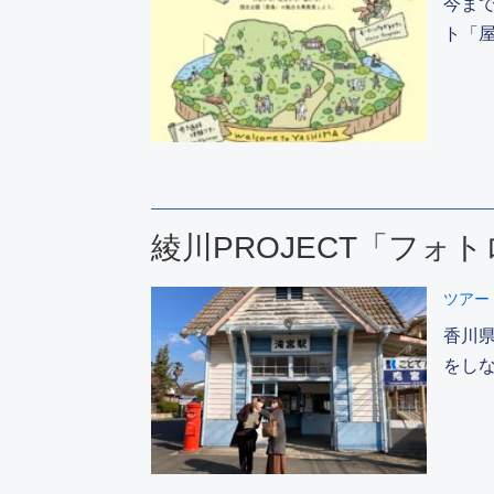
今ま
ト「屋
綾川PROJECT「フォ
ツアー
香川県
をし