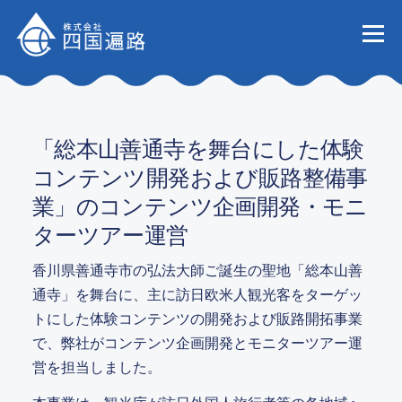
コンテンツへスキップ
メニュー
会社
事業
「総本山善通寺を舞台にした体験
コンテンツ開発および販路整備事
業」のコンテンツ企画開発・モニ
業務実
ターツアー運営
香川県善通寺市の弘法大師ご誕生の聖地「総本山善
通寺」を舞台に、主に訪日欧米人観光客をターゲッ
お知
トにした体験コンテンツの開発および販路開拓事業
で、弊社がコンテンツ企画開発とモニターツアー運
営を担当しました。
お問い