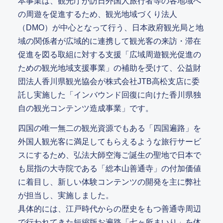
本事業は、観光庁が訪日外国人旅行者等の各地域へ
の周遊を促進するため、観光地域づくり法人
（DMO）が中心となって行う、日本政府観光局と地
域の関係者が広域的に連携して観光客の来訪・滞在
促進を図る取組に対する支援「広域周遊観光促進の
ための観光地域支援事業」の補助を受けて、公益財
団法人香川県観光協会が株式会社JTB高松支店に委
託し実施した「インバウンド回復に向けた香川県独
自の観光コンテンツ造成事業」です。
四国の唯一無二の観光資源でもある「四国遍路」を
外国人観光客に満足してもらえるような旅行サービ
スにするため、弘法大師空海ご誕生の聖地で日本で
も屈指の大寺院である「総本山善通寺」の付加価値
に着目し、新しい体験コンテンツの開発を主に弊社
が担当し、実施しました。
具体的には、江戸時代からの歴史をもつ善通寺周辺
で行われてきた短縮版お遍路「七ヶ所まいり」を体