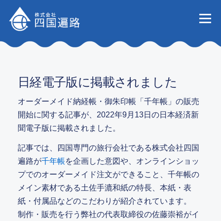
コンテンツへスキップ
メニュー
会社
事業
日経電子版に掲載されました
オーダーメイド納経帳・御朱印帳「千年帳」の販売
開始に関する記事が、2022年9月13日の日本経済新
業務実
聞電子版に掲載されました。
記事では、四国専門の旅行会社である株式会社四国
遍路が
千年帳
を企画した意図や、オンラインショッ
お知
プでのオーダーメイド注文ができること、千年帳の
メイン素材である土佐手漉和紙の特長、本紙・表
紙・付属品などのこだわりが紹介されています。
制作・販売を行う弊社の代表取締役の佐藤崇裕がイ
お問い