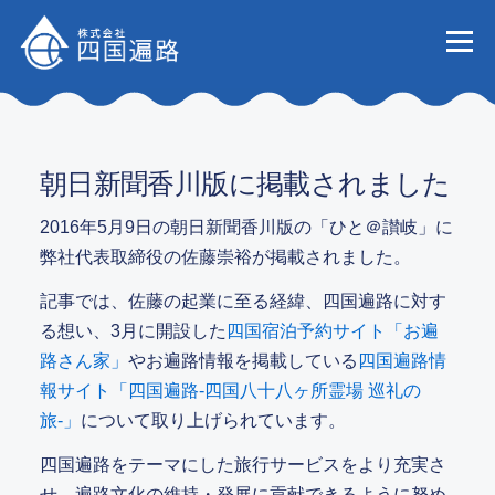
コンテンツへスキップ
メニュー
会社
事業
朝日新聞香川版に掲載されました
2016年5月9日の朝日新聞香川版の「ひと＠讃岐」に
弊社代表取締役の佐藤崇裕が掲載されました。
業務実
記事では、佐藤の起業に至る経緯、四国遍路に対す
る想い、3月に開設した
四国宿泊予約サイト「お遍
路さん家」
やお遍路情報を掲載している
四国遍路情
お知
報サイト「四国遍路-四国八十八ヶ所霊場 巡礼の
旅-」
について取り上げられています。
四国遍路をテーマにした旅行サービスをより充実さ
お問い
せ、遍路文化の維持・発展に貢献できるように努め